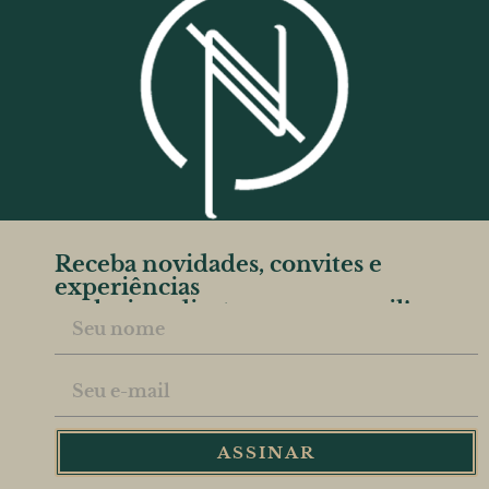
Receba novidades, convites e
experiências
exclusivas direto no seu e-mail!
Name
Email
ASSINAR