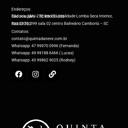
Endereços:
Rodovia SMJ 270 km 15 Localidade Lomba Seca Interior, São Joaquim – SC 88600-000
Rua 2870, 399 sala 02 centro Balneário Camboriú – SC 88330-360
Contatos:
contato@quintadaneve.com.br
Whatsapp: 47 99970 0996 (Fernanda)
Whatsapp: 49 99188 6466 ( Lucas)
Whatsapp: 43 99862 9025 (Rodney)
F
I
L
a
n
i
c
s
n
e
t
k
b
a
o
g
o
r
k
a
m